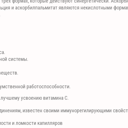
в трех формах, которые действуют синергетически. Аскорб
льция и аскорбилпальмитат являются некислотными форма
.
са.
ной системы.
веществ.
умственной работоспособности.
лучшему усвоению витамина С.
динениям, известен своими иммунорегилирующими свойст
ости и ломкости капилляров