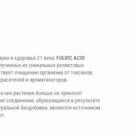
уки и здоровья 21 века.
FULVIC ACID
олученных из уникальных реликтовых
твует очищению организма от токсинов,
красителей и ароматизаторов.
а них растения больше не приносят
ие соединения, образующиеся в результате
туральной биодобавки, являются источником
от.