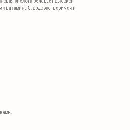
иновая кислота обладает высокой
ми витамина С, водорастворимой и
вами.