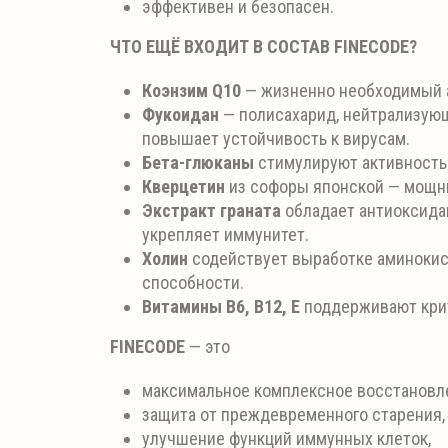
эффективен и безопасен.
ЧТО ЕЩЁ ВХОДИТ В СОСТАВ FINECODE?
Коэнзим Q10
— жизненно необходимый а
Фукоидан
— полисахарид, нейтрализующ
повышает устойчивость к вирусам.
Бета-глюканы
стимулируют активность
Кверцетин
из софоры японской — мощны
Экстракт граната
обладает антиоксида
укрепляет иммунитет.
Холин
содействует выработке аминокис
способности.
Витамины В6, В12, Е
поддерживают крит
FINECODE
— это
максимальное комплексное восстановле
защита от преждевременного старения,
улучшение функций иммунных клеток,