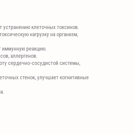
т устранению клеточных токсинов.
оксическую нагрузку на организм,
т иммунную реакцию.
сов, аллергенов.
оту сердечно-сосудистой системы,
еточных стенок, улучшает когнитивные
а.