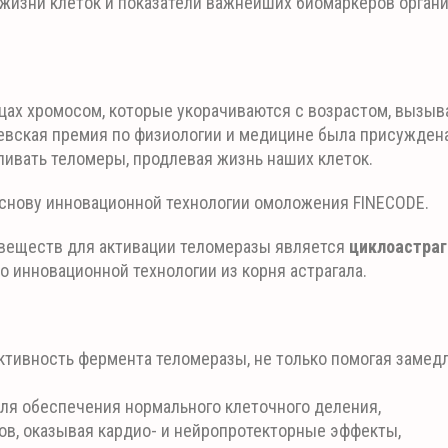
жизни клеток и показатели важнейших биомаркеров органи
!
ах хромосом, которые укорачиваются с возрастом, вызыва
левская премия по физиологии и медицине была присуждена
ливать теломеры, продлевая жизнь наших клеток.
основу инновационной технологии омоложения FINECODE.
веществ для активации теломеразы является
циклоастра
о инновационной технологии из корня астрагала.
тивность фермента теломеразы, не только помогая замедл
ля обеспечения нормального клеточного деления,
ов, оказывая кардио- и нейропротекторные эффекты,